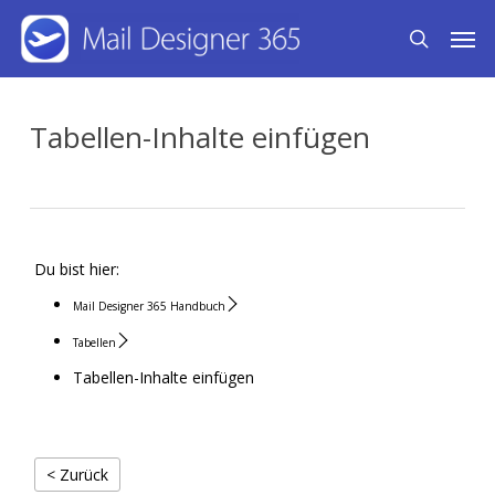
Skip
Men
search
to
main
content
Tabellen-Inhalte einfügen
Du bist hier:
Mail Designer 365 Handbuch
Tabellen
Tabellen-Inhalte einfügen
< Zurück