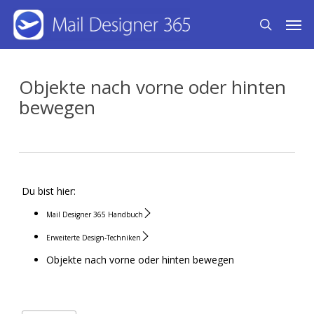
Skip
Men
search
to
main
content
Objekte nach vorne oder hinten
bewegen
Du bist hier:
Mail Designer 365 Handbuch
Erweiterte Design-Techniken
Objekte nach vorne oder hinten bewegen