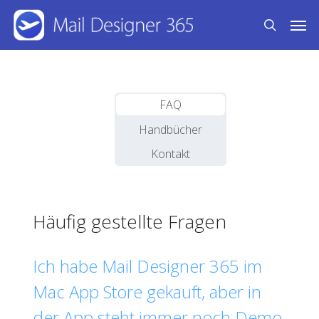
Skip
Men
to
search
main
content
FAQ
Handbücher
Kontakt
Häufig gestellte Fragen
Ich habe Mail Designer 365 im
Mac App Store gekauft, aber in
der App steht immer noch Demo