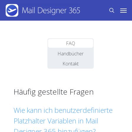
Skip
Men
to
search
main
content
FAQ
Handbücher
Kontakt
Häufig gestellte Fragen
Wie kann ich benutzerdefinierte
Platzhalter Variablen in Mail
Designer 365 hinzufügen?