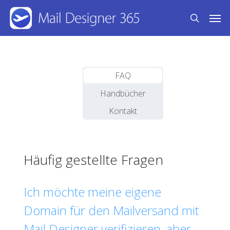
Skip
Men
to
search
main
content
FAQ
Handbücher
Kontakt
Häufig gestellte Fragen
Ich möchte meine eigene
Domain für den Mailversand mit
Mail Designer verifizieren, aber