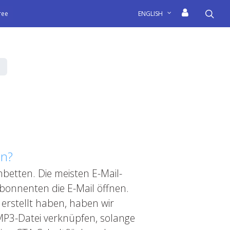
sea
free
ENGLISH
en?
nbetten. Die meisten E-Mail-
bonnenten die E-Mail öffnen.
erstellt haben, haben wir
 MP3-Datei verknüpfen, solange