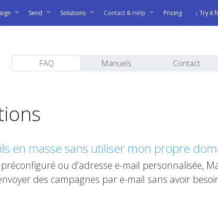
sign
Send
Solutions
Contact & Help
Pricing
↓ Try it 
FAQ
Manuels
Contact
tions
ils en masse sans utiliser mon propre dom
préconfiguré ou d’adresse e-mail personnalisée, Ma
 envoyer des campagnes par e-mail sans avoir besoi