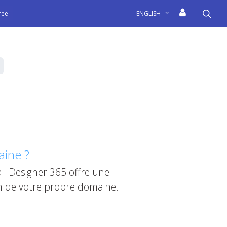
sea
free
ENGLISH
aine ?
il Designer 365 offre une
n de votre propre domaine.