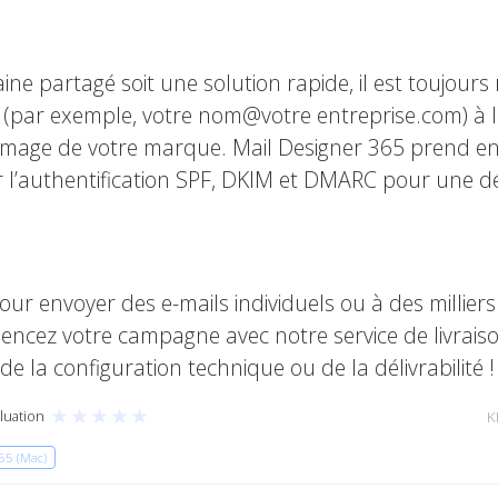
aine partagé soit une solution rapide, il est toujour
(par exemple, votre nom@votre entreprise.com) à 
l’image de votre marque. Mail Designer 365 prend en
r l’authentification SPF, DKIM et DMARC pour une dé
our envoyer des e-mails individuels ou à des millier
ncez votre campagne avec notre service de livraison
de la configuration technique ou de la délivrabilité !
★
★
★
★
★
luation
K
65 (Mac)