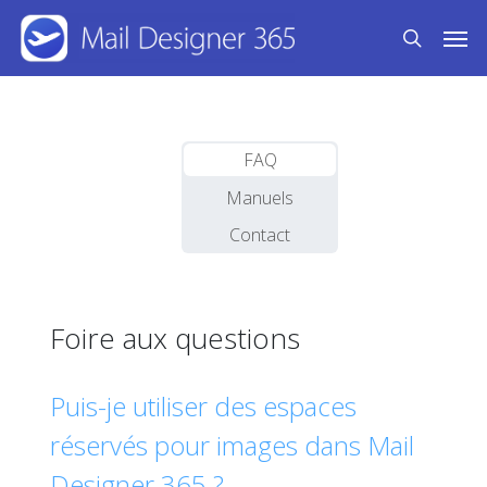
Skip
Men
to
search
main
content
FAQ
Manuels
Contact
Foire aux questions
Puis-je utiliser des espaces
réservés pour images dans Mail
Designer 365 ?