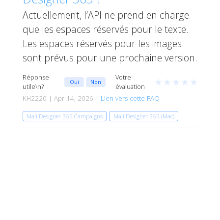
Actuellement, l’API ne prend en charge
que les espaces réservés pour le texte.
Les espaces réservés pour les images
sont prévus pour une prochaine version.
Réponse
Votre
★
★
★
★
★
Oui
Non
utile\n?
évaluation
KH2220 | Apr 14, 2026 |
Lien vers cette FAQ
Mail Designer 365 Campaigns
Mail Designer 365 (Mac)