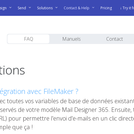
sign
Send
Solutions
Contact & Help
Pricing
↓ Try it 
FAQ
Manuels
Contact
tions
égration avec FileMaker ?
c toutes vos variables de base de données existante
ervés de votre modèle Mail Designer 365. Ensuite, 
L) pour permettre l'envoi d'e-mails en un clic direc
mple que ça !