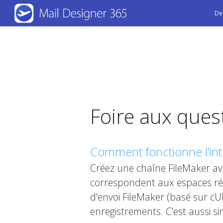
Skip
De
to
main
content
Foire aux ques
Comment fonctionne l’int
Créez une chaîne FileMaker ave
correspondent aux espaces rés
d'envoi FileMaker (basé sur cUR
enregistrements. C'est aussi si