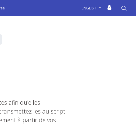
sea
free
ENGLISH
s afin qu'elles
transmettez-les au script
tement à partir de vos