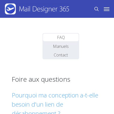
Skip
Men
to
search
main
content
FAQ
Manuels
Contact
Foire aux questions
Pourquoi ma conception a-t-elle
besoin d'un lien de
désabonnement ?