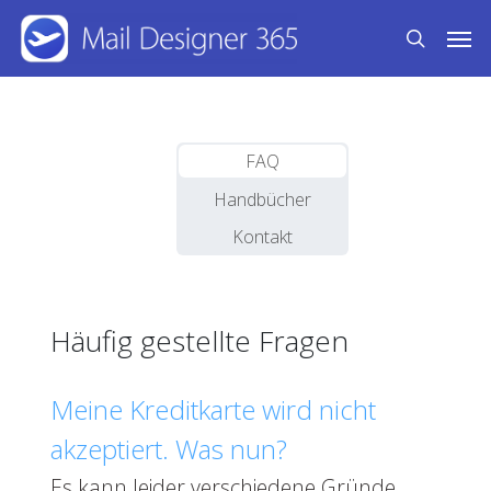
Skip
Men
to
search
main
content
FAQ
Handbücher
Kontakt
Häufig gestellte Fragen
Meine Kreditkarte wird nicht
akzeptiert. Was nun?
Es kann leider verschiedene Gründe