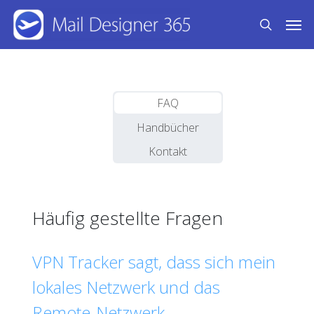
Skip
Men
to
search
main
content
FAQ
Handbücher
Kontakt
Häufig gestellte Fragen
VPN Tracker sagt, dass sich mein
lokales Netzwerk und das
Remote-Netzwerk