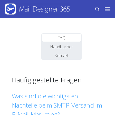
Skip
Men
to
search
main
content
FAQ
Handbücher
Kontakt
Häufig gestellte Fragen
Was sind die wichtigsten
Nachteile beim SMTP-Versand im
E-Mail-Marketing?