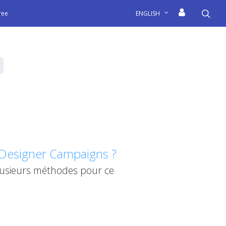
sea
free
ENGLISH
l Designer Campaigns ?
 plusieurs méthodes pour ce