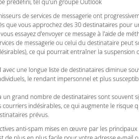
e prédéfini, tel qu'un groupe Outlook
rnisseurs de services de messagerie ont progressiv
Dès que vous approchez des 30 destinataires pour un
vous essayez d'envoyer ce message à l'aide de métho
ervices de messagerie ou celui du destinataire peu
ésirables), ce qui pourrait entraîner la suspension 
l avec une longue liste de destinataires diminue so
individuels, le rendant impersonnel et plus suscepti
à un grand nombre de destinataires sont souvent 
s courriers indésirables, ce qui augmente le risque
stinataires prévus.
ectives anti-spam mises en œuvre par les principaux
est de plus en plus facile pour votre adresse e-mail 