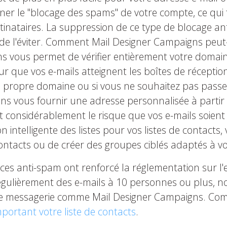
aîner le "blocage des spams" de votre compte, ce qui f
tinataires. La suppression de ce type de blocage a
el de l'éviter. Comment Mail Designer Campaigns peut-
s vous permet de vérifier entièrement votre domain
ur que vos e-mails atteignent les boîtes de réceptio
e propre domaine ou si vous ne souhaitez pas passe
vons vous fournir une adresse personnalisée à parti
duit considérablement le risque que vos e-mails so
n intelligente des listes pour vos listes de contacts
contacts ou de créer des groupes ciblés adaptés à vo
ces anti-spam ont renforcé la réglementation sur l'e
régulièrement des e-mails à 10 personnes ou plus
e de messagerie comme Mail Designer Campaigns. C
mportant votre liste de contacts
.