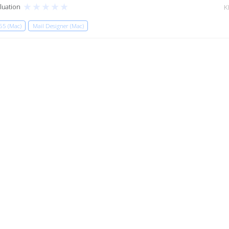
★
★
★
★
★
luation
K
65 (Mac)
Mail Designer (Mac)