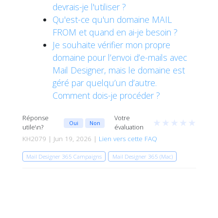
devrais-je l'utiliser ?
Qu'est-ce qu'un domaine MAIL
FROM et quand en ai-je besoin ?
Je souhaite vérifier mon propre
domaine pour l’envoi d’e-mails avec
Mail Designer, mais le domaine est
géré par quelqu’un d’autre.
Comment dois-je procéder ?
Réponse
Votre
★
★
★
★
★
Oui
Non
utile\n?
évaluation
KH2079 | Jun 19, 2026 |
Lien vers cette FAQ
Mail Designer 365 Campaigns
Mail Designer 365 (Mac)