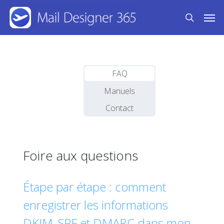
Skip
Men
to
search
main
content
FAQ
Manuels
Contact
Foire aux questions
Étape par étape : comment
enregistrer les informations
DKIM, SPF et DMARC dans mon