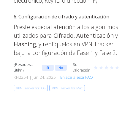
electrónico, Key ID o dirección IP).
6. Configuración de cifrado y autenticación
Preste especial atención a los algoritmos
utilizados para
Cifrado
,
Autenticación
y
Hashing
, y replíquelos en VPN Tracker
bajo la configuración de Fase 1 y Fase 2.
¿Respuesta
Su
★
★
★
★
★
Sí
No
útil\n?
valoración
KH2264 | Jun 24, 2026 |
Enlace a esta FAQ
VPN Tracker for iOS
VPN Tracker for Mac