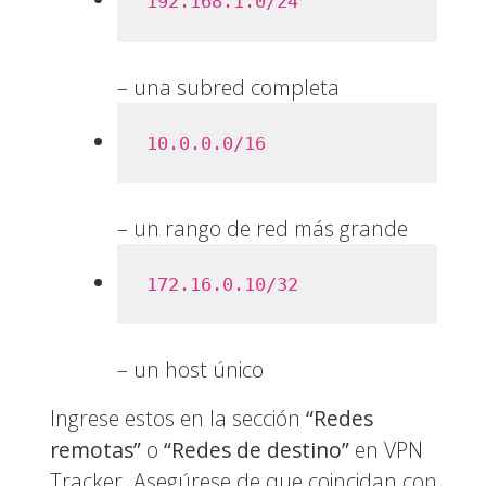
192.168.1.0/24
– una subred completa
10.0.0.0/16
– un rango de red más grande
172.16.0.10/32
– un host único
Ingrese estos en la sección
“Redes
remotas”
o
“Redes de destino”
en VPN
Tracker. Asegúrese de que coincidan con