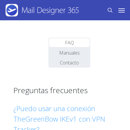
Skip
Men
to
search
main
content
FAQ
Manuales
Contacto
Preguntas frecuentes
¿Puedo usar una conexión
TheGreenBow IKEv1 con VPN
Tracker?