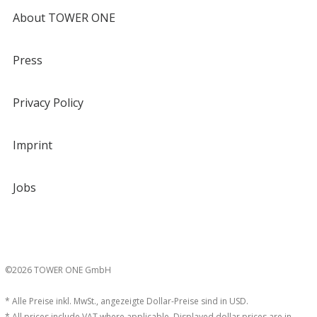
About TOWER ONE
Press
Privacy Policy
Imprint
Jobs
©2026 TOWER ONE GmbH
* Alle Preise inkl. MwSt., angezeigte Dollar-Preise sind in USD.
* All prices include VAT where applicable. Displayed dollar prices are in