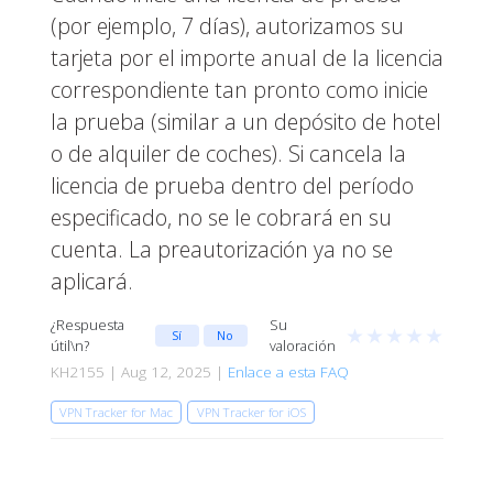
(por ejemplo, 7 días), autorizamos su
tarjeta por el importe anual de la licencia
correspondiente tan pronto como inicie
la prueba (similar a un depósito de hotel
o de alquiler de coches). Si cancela la
licencia de prueba dentro del período
especificado, no se le cobrará en su
cuenta. La preautorización ya no se
aplicará.
¿Respuesta
Su
★
★
★
★
★
Sí
No
útil\n?
valoración
KH2155 | Aug 12, 2025 |
Enlace a esta FAQ
VPN Tracker for Mac
VPN Tracker for iOS