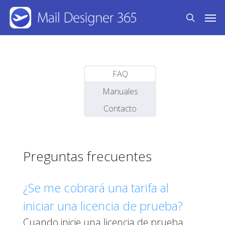
Skip
Men
to
search
main
content
FAQ
Manuales
Contacto
Preguntas frecuentes
¿Se me cobrará una tarifa al
iniciar una licencia de prueba?
Cuando inicie una licencia de prueba