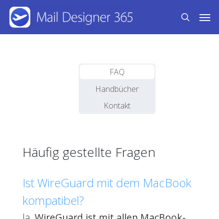
Skip
Men
to
search
main
content
FAQ
Handbücher
Kontakt
Häufig gestellte Fragen
Ist WireGuard mit dem MacBook
kompatibel?
Ja,
WireGuard ist mit allen MacBook-