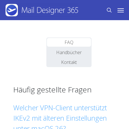
Skip
Men
to
search
main
content
FAQ
Handbücher
Kontakt
Häufig gestellte Fragen
Welcher VPN-Client unterstützt
IKEv2 mit älteren Einstellungen
unter macOS 26?