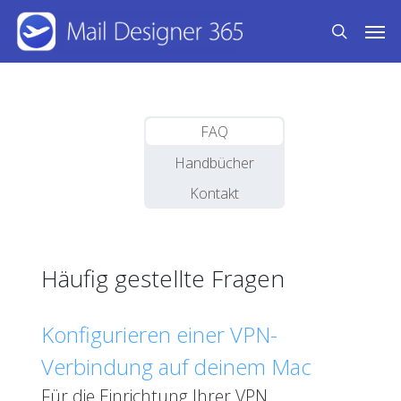
Skip
Men
to
search
main
content
FAQ
Handbücher
Kontakt
Häufig gestellte Fragen
Konfigurieren einer VPN-
Verbindung auf deinem Mac
Für die Einrichtung Ihrer VPN