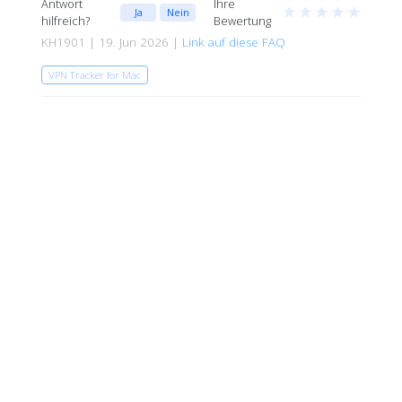
Antwort
Ihre
★
★
★
★
★
Ja
Nein
hilfreich?
Bewertung
KH1901 | 19. Jun 2026 |
Link auf diese FAQ
VPN Tracker for Mac