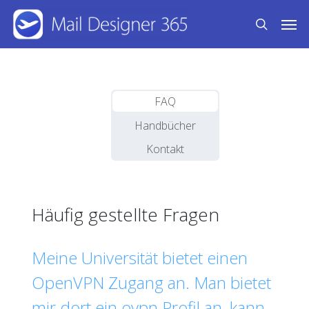
Skip
Men
to
search
main
content
FAQ
Handbücher
Kontakt
Häufig gestellte Fragen
Meine Universität bietet einen
OpenVPN Zugang an. Man bietet
mir dort ein ovpn Profil an, kann