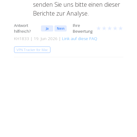
senden Sie uns bitte einen dieser
Berichte zur Analyse.
Antwort
Ihre
★
★
★
★
★
Ja
Nein
hilfreich?
Bewertung
KH1833 | 19. Jun 2026 |
Link auf diese FAQ
VPN Tracker for Mac