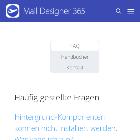
Skip
Men
to
search
main
content
FAQ
Handbücher
Kontakt
Häufig gestellte Fragen
Hintergrund-Komponenten
können nicht installiert werden.
Was kann ich tun?