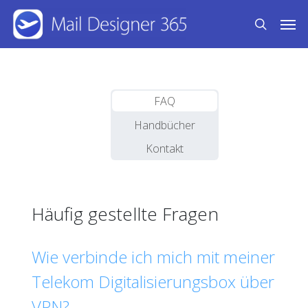
Skip
Men
to
search
main
content
FAQ
Handbücher
Kontakt
Häufig gestellte Fragen
Wie verbinde ich mich mit meiner
Telekom Digitalisierungsbox über
VPN?