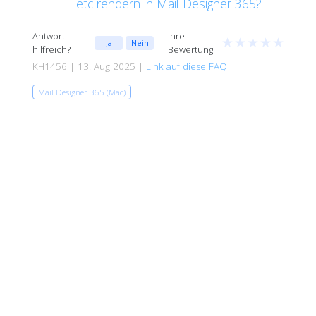
etc rendern in Mail Designer 365?
Antwort
Ihre
★
★
★
★
★
Ja
Nein
hilfreich?
Bewertung
KH1456 | 13. Aug 2025 |
Link auf diese FAQ
Mail Designer 365 (Mac)