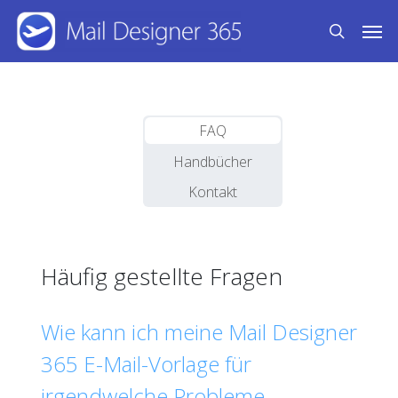
Skip
Men
to
search
main
content
FAQ
Handbücher
Kontakt
Häufig gestellte Fragen
Wie kann ich meine Mail Designer
365 E-Mail-Vorlage für
irgendwelche Probleme