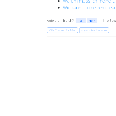
Warum muss ich meine E-
Wie kann ich meinem Tea
Antwort hilfreich?
Ihre Bew
Ja
Nein
VPN Tracker for Mac
my.vpntracker.com