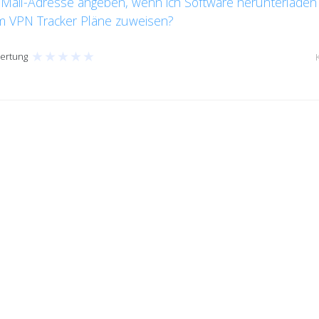
Mail-Adresse angeben, wenn ich Software herunterladen
m VPN Tracker Pläne zuweisen?
★
★
★
★
★
ertung