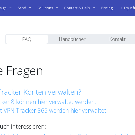
sign
Send
Solutions
Contact & Help
Pricing
↓ Try it 
FAQ
Handbücher
Kontakt
te Fragen
racker Konten verwalten?
cker 8 können hier verwaltet werden.
t VPN Tracker 365 werden hier verwaltet.
ch interessieren: