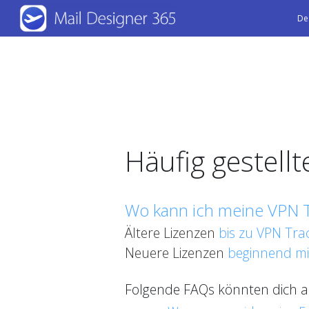
Skip
De
to
main
content
Häufig gestell
Wo kann ich meine VPN T
Ältere Lizenzen
bis zu VPN Tra
Neuere Lizenzen
beginnend mi
Folgende FAQs könnten dich au