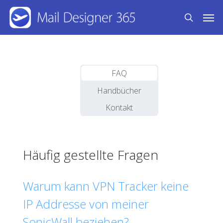
Skip
Men
to
search
main
content
FAQ
Handbücher
Kontakt
Häufig gestellte Fragen
Warum kann VPN Tracker keine
IP Addresse von meiner
SonicWall beziehen?