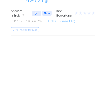
Antwort
Ihre
★
★
★
★
★
Ja
Nein
hilfreich?
Bewertung
KH1169 | 19. Jun 2026 |
Link auf diese FAQ
VPN Tracker for Mac