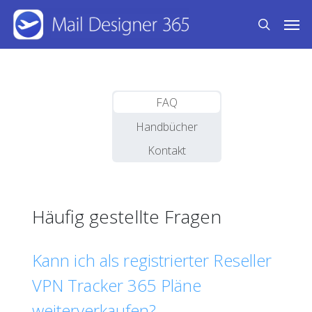
Skip
Men
to
search
main
content
FAQ
Handbücher
Kontakt
Häufig gestellte Fragen
Kann ich als registrierter Reseller
VPN Tracker 365 Pläne
weiterverkaufen?