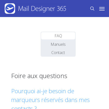
Skip
Men
to
search
main
content
FAQ
Manuels
Contact
Foire aux questions
Pourquoi ai-je besoin de
marqueurs réservés dans mes
contacts ?