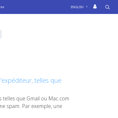
sea
free
ENGLISH
expéditeur, telles que
s telles que Gmail ou Mac.com
omme spam. Par exemple, une