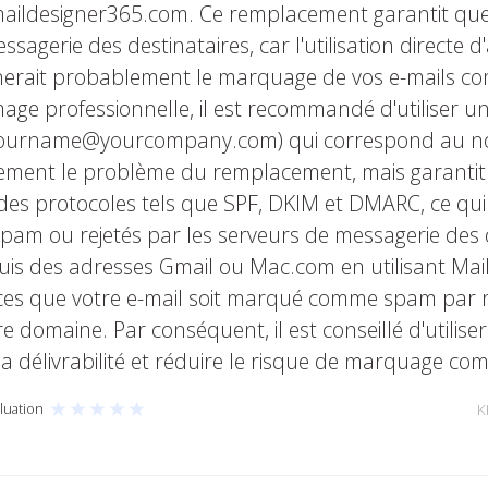
ildesigner365.com. Ce remplacement garantit que 
sagerie des destinataires, car l'utilisation directe d
erait probablement le marquage de vos e-mails co
 image professionnelle, il est recommandé d'utiliser
 yourname@yourcompany.com) qui correspond au n
ulement le problème du remplacement, mais garanti
 des protocoles tels que SPF, DKIM et DMARC, ce qu
m ou rejetés par les serveurs de messagerie des des
s des adresses Gmail ou Mac.com en utilisant Mai
nces que votre e-mail soit marqué comme spam par r
domaine. Par conséquent, il est conseillé d'utilise
la délivrabilité et réduire le risque de marquage c
★
★
★
★
★
luation
K