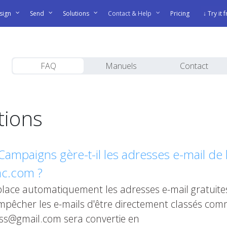
sign
Send
Solutions
Contact & Help
Pricing
↓ Try it 
FAQ
Manuels
Contact
tions
paigns gère-t-il les adresses e-mail de l’
ac.com ?
lace automatiquement les adresses e-mail gratuite
empêcher les e-mails d'être directement classés c
ess@gmail.com sera convertie en