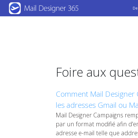
Skip
De
to
main
content
Foire aux ques
Comment Mail Designer Cam
les adresses Gmail ou M
Mail Designer Campaigns remp
par un format modifié afin d'
adresse e-mail telle que addr