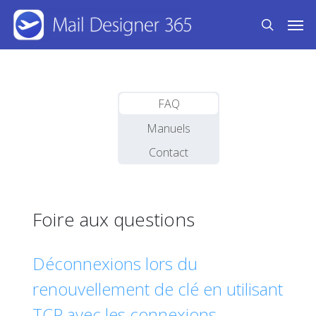
Skip
Men
to
search
main
content
FAQ
Manuels
Contact
Foire aux questions
Déconnexions lors du
renouvellement de clé en utilisant
TCP avec les connexions