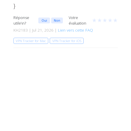
}
Réponse
Votre
★
★
★
★
★
Oui
Non
utile\n?
évaluation
KH2183 | Jul 21, 2026 |
Lien vers cette FAQ
VPN Tracker for Mac
VPN Tracker for iOS