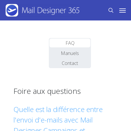
Skip
Men
to
search
main
content
FAQ
Manuels
Contact
Foire aux questions
Quelle est la différence entre
l'envoi d'e-mails avec Mail
Designer Campaigns et