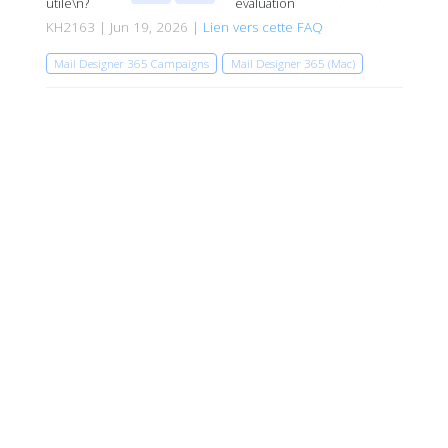
utile\n?
évaluation
KH2163 | Jun 19, 2026 |
Lien vers cette FAQ
Mail Designer 365 Campaigns
Mail Designer 365 (Mac)