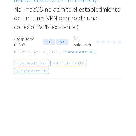
No, macOS no admite el establecimiento
de un túnel VPN dentro de una
conexión VPN existente (
¿Respuesta
Su
★
★
★
★
★
Sí
No
útil\n?
valoración
KH2257 | Apr 14, 2026 |
Enlace a esta FAQ
my.vpntracker.com
VPN Tracker for Mac
VPN Tracker for iOS