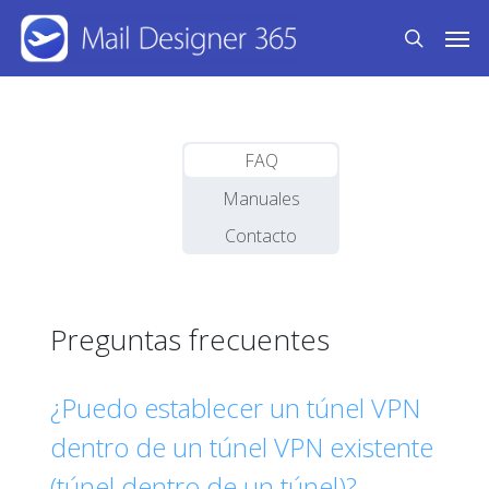
Skip
Men
to
search
main
content
FAQ
Manuales
Contacto
Preguntas frecuentes
¿Puedo establecer un túnel VPN
dentro de un túnel VPN existente
(túnel dentro de un túnel)?