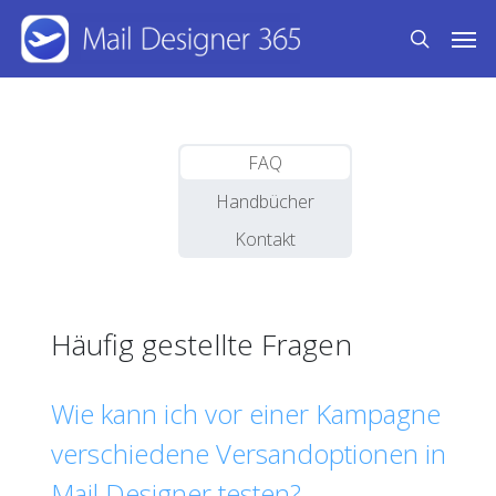
Skip
Men
to
search
main
content
FAQ
Handbücher
Kontakt
Häufig gestellte Fragen
Wie kann ich vor einer Kampagne
verschiedene Versandoptionen in
Mail Designer testen?