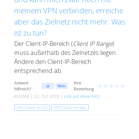
meinem VPN verbinden, erreiche
aber das Zielnetz nicht mehr. Was
ist zu tun?
Der Client-IP-Bereich (
Client IP Range
)
muss außerhalb des Zielnetzes liegen.
Ändere den Client-IP-Bereich
entsprechend ab.
Antwort
Ihre
★
★
★
★
★
Ja
Nein
hilfreich?
Bewertung
KH2366 | 22. Oct 2025 |
Link auf diese FAQ
VPN Tracker for iOS
VPN Tracker for Mac