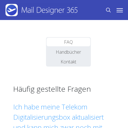
Skip
Men
to
search
main
content
FAQ
Handbücher
Kontakt
Häufig gestellte Fragen
Ich habe meine Telekom
Digitalisierungsbox aktualisiert
und kann mich zwar noch mit