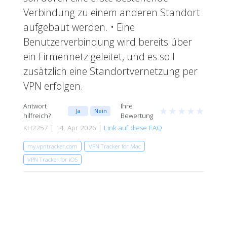
Verbindung zu einem anderen Standort
aufgebaut werden. • Eine
Benutzerverbindung wird bereits über
ein Firmennetz geleitet, und es soll
zusätzlich eine Standortvernetzung per
VPN erfolgen.
Antwort
Ihre
★
★
★
★
★
Ja
Nein
hilfreich?
Bewertung
KH2257 | 14. Apr 2026 |
Link auf diese FAQ
my.vpntracker.com
VPN Tracker for Mac
VPN Tracker for iOS