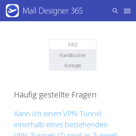
Skip
Men
to
search
main
content
FAQ
Handbücher
Kontakt
Häufig gestellte Fragen
Kann ich einen VPN-Tunnel
innerhalb eines bestehenden
VPN-Tunnels (Tunnel-in-Tunnel)