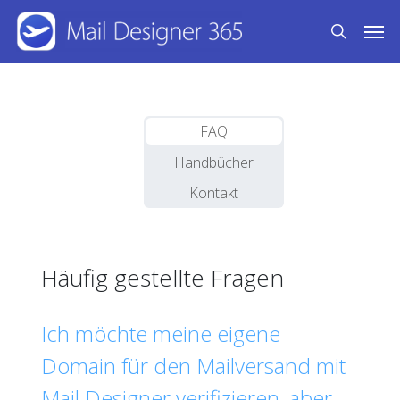
Skip
Men
to
search
main
content
FAQ
Handbücher
Kontakt
Häufig gestellte Fragen
Ich möchte meine eigene
Domain für den Mailversand mit
Mail Designer verifizieren, aber