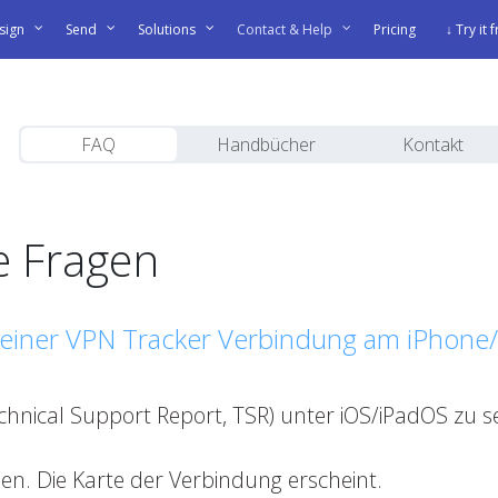
sign
Send
Solutions
Contact & Help
Pricing
↓ Try it 
FAQ
Handbücher
Kontakt
te Fragen
einer VPN Tracker Verbindung am iPhone/i
nical Support Report, TSR) unter iOS/iPadOS zu sen
en. Die Karte der Verbindung erscheint.