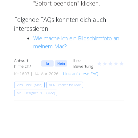
"Sofort beenden" klicken.
Folgende FAQs könnten dich auch
interessieren:
Wie mache ich ein Bildschirmfoto an
meinem Mac?
Antwort
Ihre
★
★
★
★
★
Ja
Nein
hilfreich?
Bewertung
KH1603 | 14. Apr 2026 |
Link auf diese FAQ
VPNT WoC (Mac)
VPN Tracker for Mac
Mail Designer 365 (Mac)