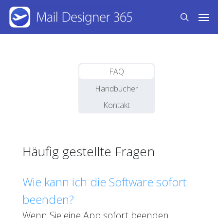
Skip
Men
to
search
main
content
FAQ
Handbücher
Kontakt
Häufig gestellte Fragen
Wie kann ich die Software sofort
beenden?
Wenn Sie eine App sofort beenden