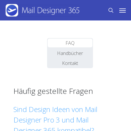
Skip
Men
to
search
main
content
FAQ
Handbücher
Kontakt
Häufig gestellte Fragen
Sind Design Ideen von Mail
Designer Pro 3 und Mail
Designer 365 kompatibel?