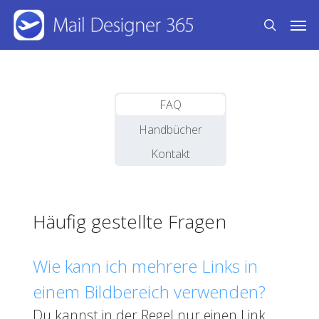
Skip
Men
to
search
main
content
FAQ
Handbücher
Kontakt
Häufig gestellte Fragen
Wie kann ich mehrere Links in
einem Bildbereich verwenden?
Du kannst in der Regel nur einen Link