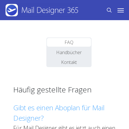
Skip
Men
to
search
main
content
FAQ
Handbücher
Kontakt
Häufig gestellte Fragen
Gibt es einen Aboplan für Mail
Designer?
Für Mail Designer gibt es jetzt auch einen