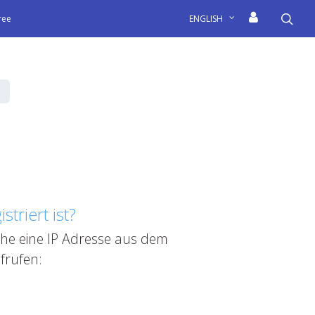
sea
free
ENGLISH
triert ist?
he eine IP Adresse aus dem
frufen: