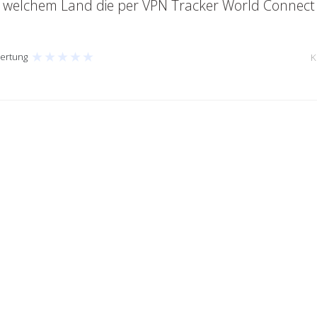
y" welchem Land die per VPN Tracker World Connect
★
★
★
★
★
ertung
K