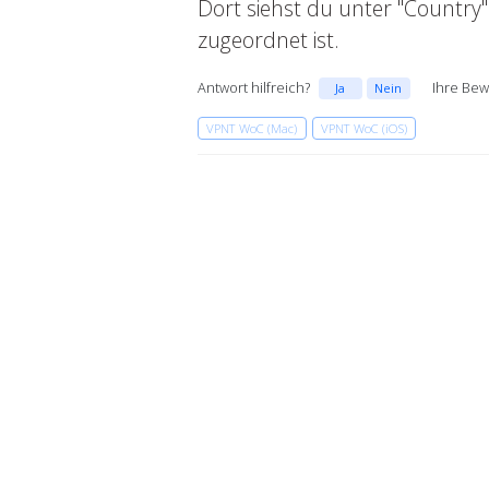
Dort siehst du unter "Countr
zugeordnet ist.
Antwort hilfreich?
Ihre Bew
Ja
Nein
VPNT WoC (Mac)
VPNT WoC (iOS)