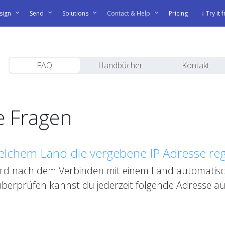
sign
Send
Solutions
Contact & Help
Pricing
↓ Try it 
FAQ
Handbücher
Kontakt
te Fragen
elchem Land die vergebene IP Adresse regis
rd nach dem Verbinden mit einem Land automatisc
berprüfen kannst du jederzeit folgende Adresse au