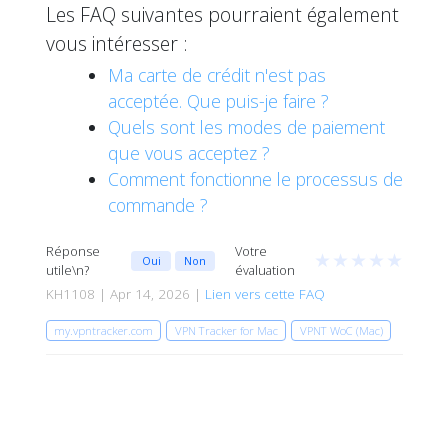
Les FAQ suivantes pourraient également
vous intéresser :
Ma carte de crédit n'est pas
acceptée. Que puis-je faire ?
Quels sont les modes de paiement
que vous acceptez ?
Comment fonctionne le processus de
commande ?
Réponse
Votre
★
★
★
★
★
Oui
Non
utile\n?
évaluation
KH1108 | Apr 14, 2026 |
Lien vers cette FAQ
my.vpntracker.com
VPN Tracker for Mac
VPNT WoC (Mac)