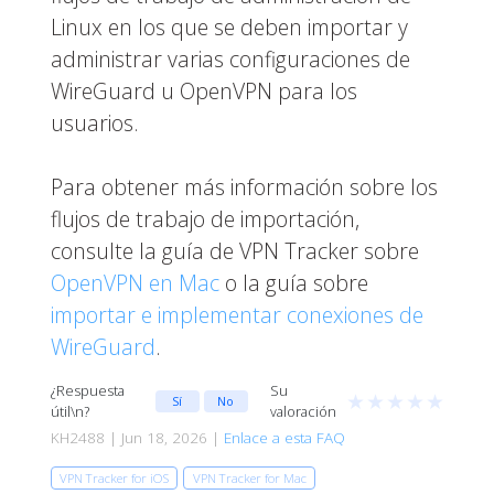
Linux en los que se deben importar y
administrar varias configuraciones de
WireGuard u OpenVPN para los
usuarios.
Para obtener más información sobre los
flujos de trabajo de importación,
consulte la guía de VPN Tracker sobre
OpenVPN en Mac
o la guía sobre
importar e implementar conexiones de
WireGuard
.
¿Respuesta
Su
★
★
★
★
★
Sí
No
útil\n?
valoración
KH2488 | Jun 18, 2026 |
Enlace a esta FAQ
VPN Tracker for iOS
VPN Tracker for Mac