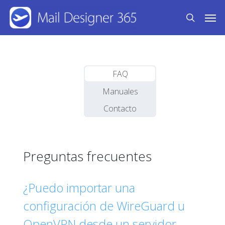
Skip
Men
to
search
main
content
FAQ
Manuales
Contacto
Preguntas frecuentes
¿Puedo importar una
configuración de WireGuard u
OpenVPN desde un servidor