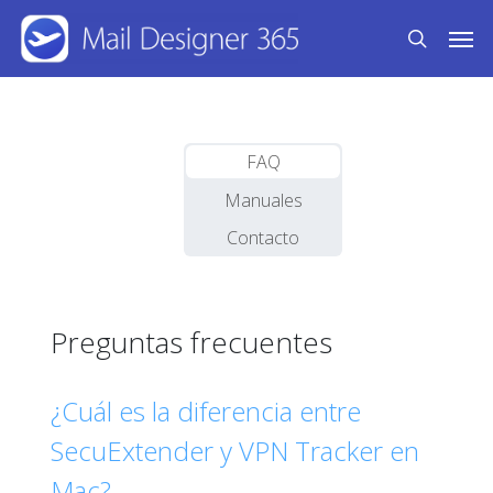
Skip
Men
to
search
main
content
FAQ
Manuales
Contacto
Preguntas frecuentes
¿Cuál es la diferencia entre
SecuExtender y VPN Tracker en
Mac?