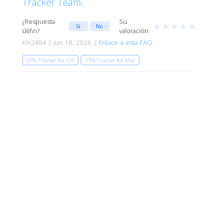
Tracker Team
.
¿Respuesta
Su
★
★
★
★
★
Sí
No
útil\n?
valoración
KH2484 | Jun 18, 2026 |
Enlace a esta FAQ
VPN Tracker for iOS
VPN Tracker for Mac