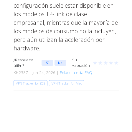
configuración suele estar disponible en
los modelos TP-Link de clase
empresarial, mientras que la mayoría de
los modelos de consumo no la incluyen,
pero aún utilizan la aceleración por
hardware.
¿Respuesta
Su
★
★
★
★
★
Sí
No
útil\n?
valoración
KH2387 | Jun 24, 2026 |
Enlace a esta FAQ
VPN Tracker for iOS
VPN Tracker for Mac