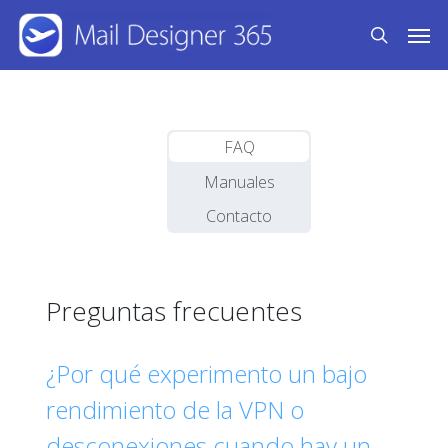
Skip
Men
to
search
main
content
FAQ
Manuales
Contacto
Preguntas frecuentes
¿Por qué experimento un bajo
rendimiento de la VPN o
desconexiones cuando hay un