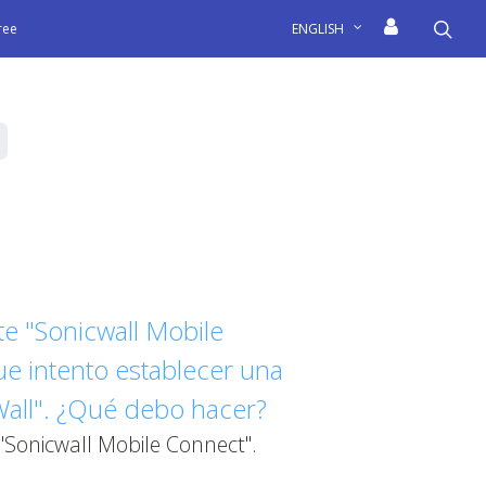
sea
free
ENGLISH
te "Sonicwall Mobile
ue intento establecer una
Wall". ¿Qué debo hacer?
"Sonicwall Mobile Connect".