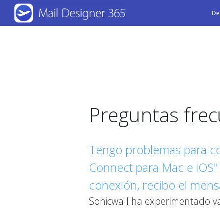
Skip
De
to
main
content
Preguntas fre
Tengo problemas para con
Connect para Mac e iOS" 
conexión, recibo el mens
Sonicwall ha experimentado va