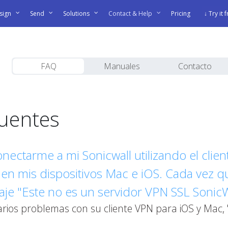
sign
Send
Solutions
Contact & Help
Pricing
↓ Try it 
FAQ
Manuales
Contacto
cuentes
ectarme a mi Sonicwall utilizando el clien
en mis dispositivos Mac e iOS. Cada vez q
aje "Este no es un servidor VPN SSL Sonic
rios problemas con su cliente VPN para iOS y Mac, 