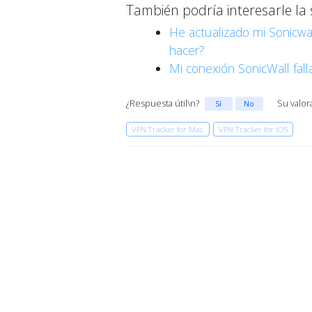
También podría interesarle la 
He actualizado mi Sonicwa
hacer?
Mi conexión SonicWall fall
¿Respuesta útil\n?
Su valor
Sí
No
VPN Tracker for Mac
VPN Tracker for iOS