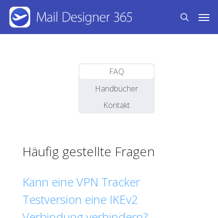
Skip
Men
to
search
main
content
FAQ
Handbücher
Kontakt
Häufig gestellte Fragen
Kann eine VPN Tracker
Testversion eine IKEv2
Verbindung verhindern?