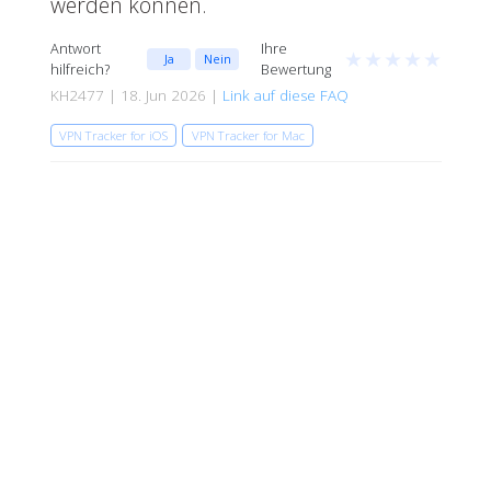
werden können.
Antwort
Ihre
★
★
★
★
★
Ja
Nein
hilfreich?
Bewertung
KH2477 | 18. Jun 2026 |
Link auf diese FAQ
VPN Tracker for iOS
VPN Tracker for Mac