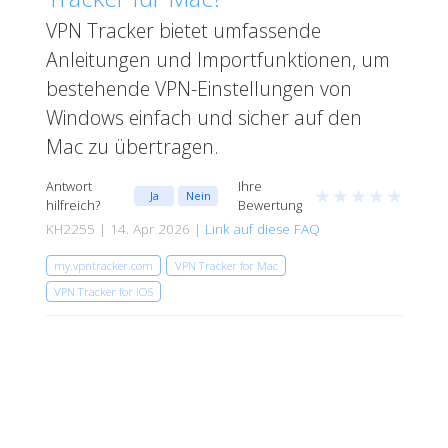
VPN Tracker bietet umfassende
Anleitungen und Importfunktionen, um
bestehende VPN-Einstellungen von
Windows einfach und sicher auf den
Mac zu übertragen.
Antwort
Ihre
★
★
★
★
★
Ja
Nein
hilfreich?
Bewertung
KH2255 | 14. Apr 2026 |
Link auf diese FAQ
my.vpntracker.com
VPN Tracker for Mac
VPN Tracker for iOS