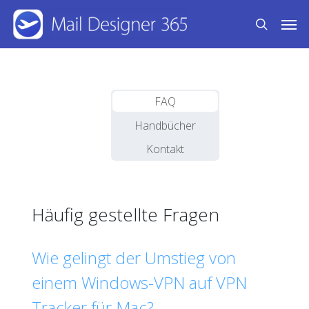
Skip
Men
to
search
main
content
FAQ
Handbücher
Kontakt
Häufig gestellte Fragen
Wie gelingt der Umstieg von
einem Windows-VPN auf VPN
Tracker für Mac?