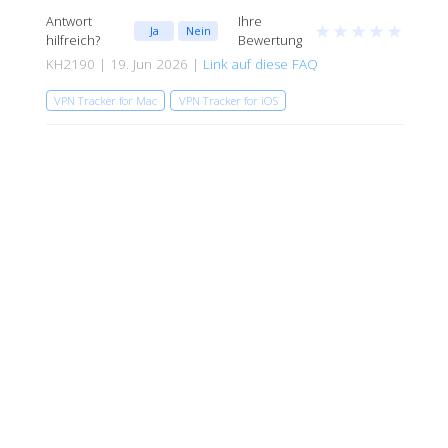
Antwort
Ihre
★
★
★
★
★
Ja
Nein
hilfreich?
Bewertung
KH2190 | 19. Jun 2026 |
Link auf diese FAQ
VPN Tracker for Mac
VPN Tracker for iOS