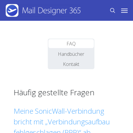
Skip
Men
to
search
main
content
FAQ
Handbücher
Kontakt
Häufig gestellte Fragen
Meine SonicWall-Verbindung
bricht mit „Verbindungsaufbau
fehlgeschlagen (PPP)“ ab